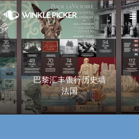
巴黎汇丰银行历史墙
法国