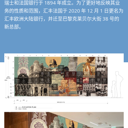
瑞士和法国银行于
1894
年成立。为了更好地反映其业
务的性质和范围，汇丰法国于
2020
年
12
月
1
日更名为
汇丰欧洲大陆银行，并迁至巴黎克莱贝尔大街
38
号的
新总部。