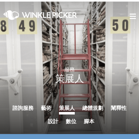
服務
策展人
諮詢服務
藝術
策展人
總體規劃
闡釋性
設計
數位
腳本