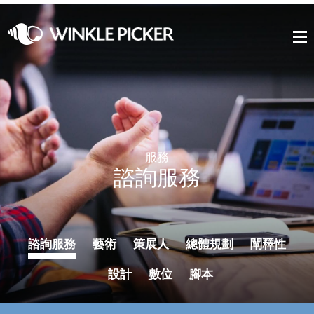
服務
諮詢服務
諮詢服務
藝術
策展人
總體規劃
闡釋性
設計
數位
腳本